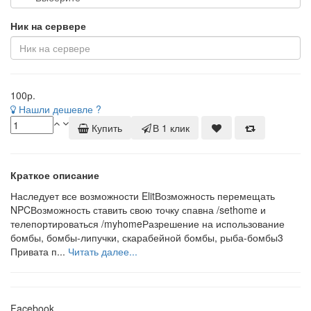
Ник на сервере
100
р.
Нашли дешевле ?
Купить
В 1 клик
Краткое описание
Наследует все возможности ElitВозможность перемещать
NPCВозможность ставить свою точку спавна /sethome и
телепортироваться /myhomeРазрешение на использование
бомбы, бомбы-липучки, скарабейной бомбы, рыба-бомбы3
Привата п...
Читать далее...
Facebook