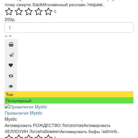
точку смерти /backМгновенный респавн /respaw..
0
200
р.
Топ
Популярный
Привилегия Mystic
Mystic
Активировать РОЖДЕСТВО /forcexmasАктивировать
ХЕЛЛОУИН /forcehalloweenАктивировать бафы /adminb..